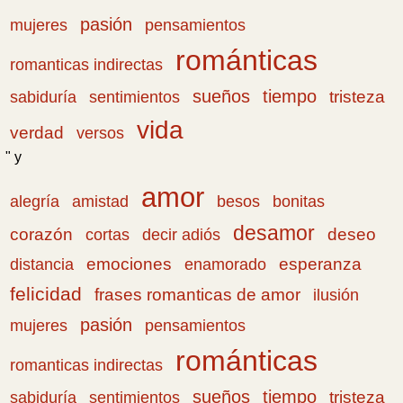
pasión
pensamientos
mujeres
románticas
romanticas indirectas
sueños
tiempo
tristeza
sabiduría
sentimientos
vida
verdad
versos
" y
amor
amistad
bonitas
alegría
besos
desamor
corazón
cortas
deseo
decir adiós
emociones
esperanza
distancia
enamorado
felicidad
frases romanticas de amor
ilusión
pasión
pensamientos
mujeres
románticas
romanticas indirectas
sueños
tiempo
tristeza
sabiduría
sentimientos