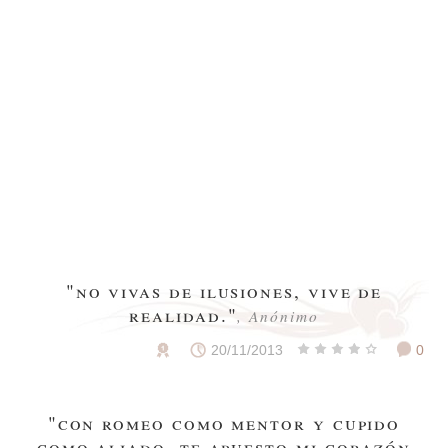
"no vivas de ilusiones, vive de
realidad."
, Anónimo
20/11/2013
0
"con romeo como mentor y cupido
como aliado, te apuesto mi corazón