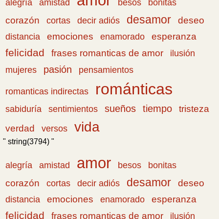
amistad
bonitas
alegría
besos
desamor
corazón
cortas
deseo
decir adiós
emociones
esperanza
distancia
enamorado
felicidad
frases romanticas de amor
ilusión
pasión
pensamientos
mujeres
románticas
romanticas indirectas
sueños
tiempo
tristeza
sabiduría
sentimientos
vida
verdad
versos
" string(3794) "
amor
amistad
bonitas
alegría
besos
desamor
corazón
cortas
deseo
decir adiós
emociones
esperanza
distancia
enamorado
felicidad
frases romanticas de amor
ilusión