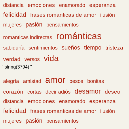
emociones
esperanza
distancia
enamorado
felicidad
frases romanticas de amor
ilusión
pasión
pensamientos
mujeres
románticas
romanticas indirectas
sueños
tiempo
tristeza
sabiduría
sentimientos
vida
verdad
versos
" string(3794) "
amor
amistad
bonitas
alegría
besos
desamor
corazón
cortas
deseo
decir adiós
emociones
esperanza
distancia
enamorado
felicidad
frases romanticas de amor
ilusión
pasión
pensamientos
mujeres