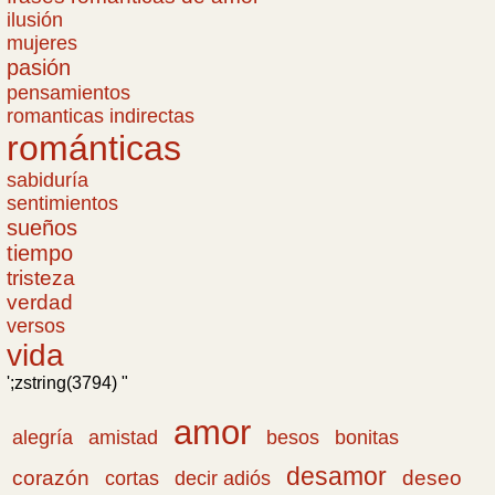
ilusión
mujeres
pasión
pensamientos
romanticas indirectas
románticas
sabiduría
sentimientos
sueños
tiempo
tristeza
verdad
versos
vida
';zstring(3794) "
amor
amistad
bonitas
alegría
besos
desamor
corazón
cortas
deseo
decir adiós