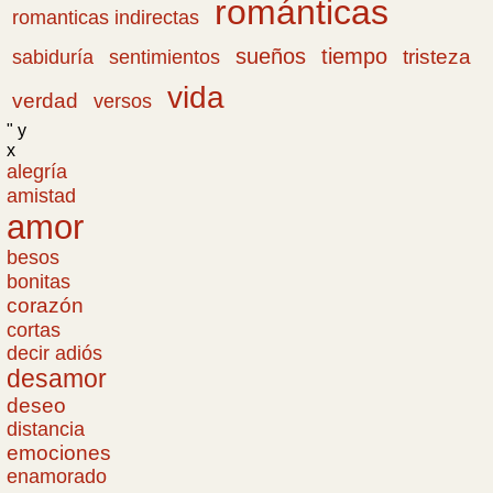
románticas
romanticas indirectas
sueños
tiempo
tristeza
sabiduría
sentimientos
vida
verdad
versos
" y
x
alegría
amistad
amor
besos
bonitas
corazón
cortas
decir adiós
desamor
deseo
distancia
emociones
enamorado