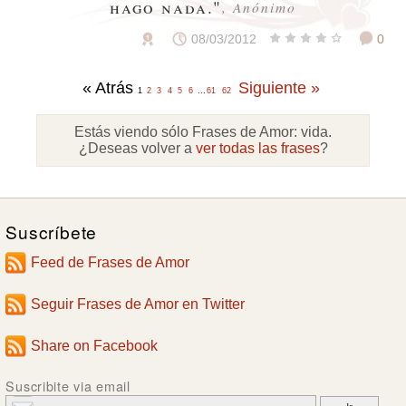
hago nada."
, Anónimo
08/03/2012
0
« Atrás
Siguiente »
1
2
3
4
5
6
...
61
62
Estás viendo sólo Frases de Amor:
vida
.
¿Deseas volver a
ver todas las frases
?
Suscríbete
Feed de Frases de Amor
Seguir Frases de Amor en Twitter
Share on Facebook
Suscribite via email