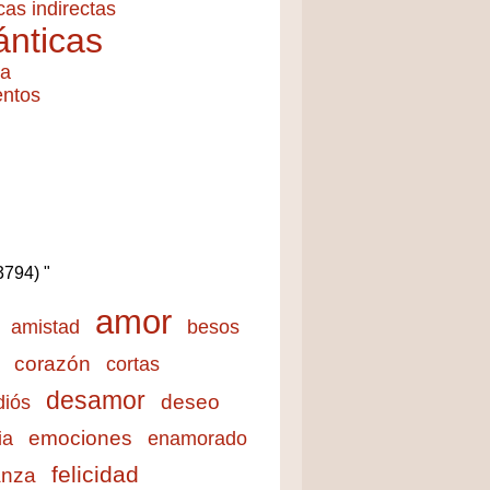
cas indirectas
nticas
ía
entos
(3794) "
amor
amistad
besos
corazón
cortas
desamor
deseo
diós
emociones
ia
enamorado
felicidad
anza