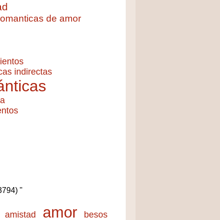
ad
 romanticas de amor
ientos
cas indirectas
nticas
ía
entos
(3794) "
amor
amistad
besos