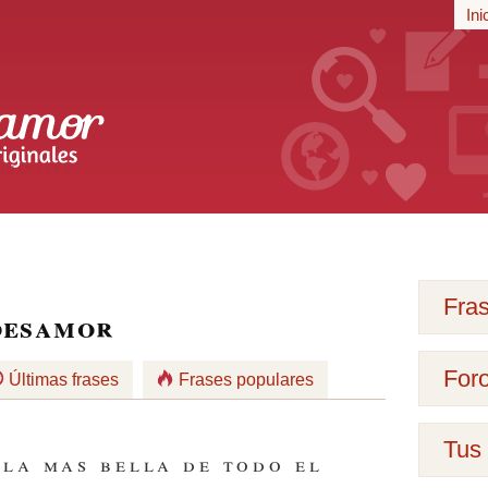
r
Ini
iginales
Fra
desamor
For
Últimas frases
Frases populares
Tus 
 la mas bella de todo el