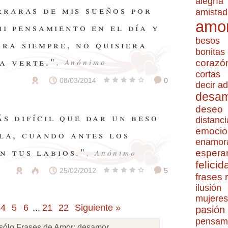
alegría
rraras de mis sueños por
amistad
amo
mi pensamiento en el día y
besos
ara siempre, no quisiera
bonitas
a verte."
, Anónimo
corazó
cortas
08/03/2014
0
decir ad
desa
deseo
s difícil que dar un beso
distanci
emocio
lla, cuando antes los
enamor
n tus labios."
, Anónimo
espera
felicid
25/02/2012
5
frases
ilusión
mujeres
4
5
6
...
21
22
Siguiente »
pasión
pensam
sólo Frases de Amor:
desamor
.