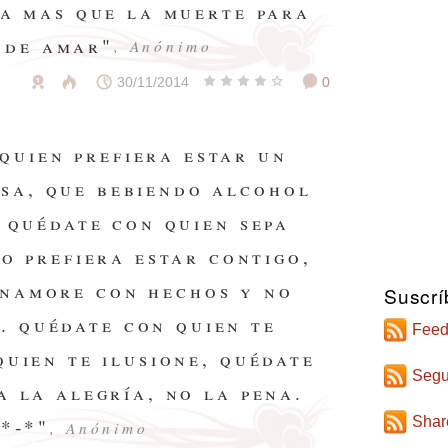
ta mas que la muerte para
 de amar"
, Anónimo
30/11/2014
0
quien prefiera estar un
asa, que bebiendo alcohol
. quédate con quien sepa
ro prefiera estar contigo,
enamore con hechos y no
Suscrí
. quédate con quien te
Feed
quien te ilusione, quédate
Segu
a la alegría, no la pena.
Shar
 *-*"
, Anónimo