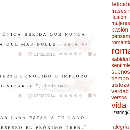
felicid
frases
ilusión
mujeres
pasión
a única herida que nunca
pensam
romanti
la que mas duele"
, Anónimo
romá
11/02/2012
0
sabidur
sentimi
sueños
berte conocido e imploro
tiempo
olvidarte."
tristeza
, Anónimo
verdad
08/03/2014
0
versos
vida
';zstring
iar para estar a tu lado
 espero el próximo tren."
alegría
,