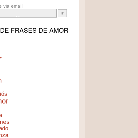
e via email
 DE
FRASES DE AMOR
r
n
iós
mor
a
nes
ado
nza