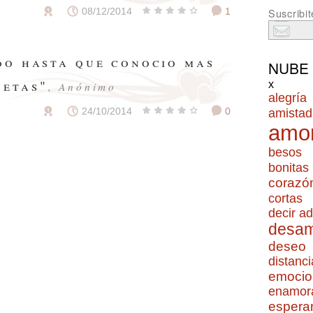
08/12/2014
1
Suscribit
do hasta que conocio mas
NUBE
netas"
x
, Anónimo
alegría
amistad
24/10/2014
0
amo
besos
bonitas
corazó
cortas
decir ad
desa
deseo
distanci
emocio
enamor
espera