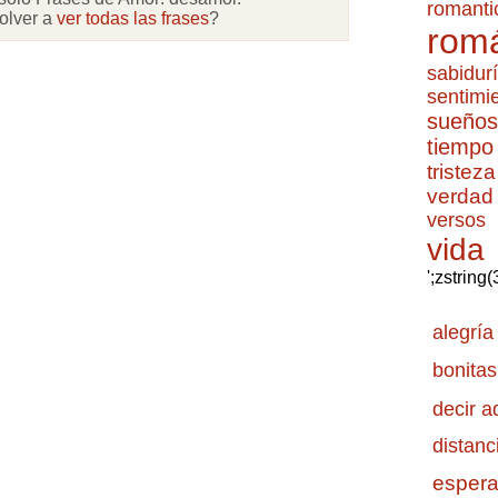
romanti
olver a
ver todas las frases
?
romá
sabidur
sentimi
sueños
tiempo
tristeza
verdad
versos
vida
';zstring
alegría
bonitas
decir a
distanc
esper