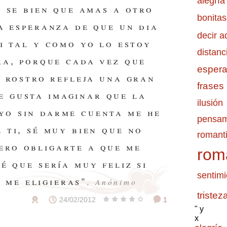
alegría
e se bien que amas a otro
bonitas
a esperanza de que un dia
decir a
i tal y como yo lo estoy
distanc
ra, porque cada vez que
esper
u rostro refleja una gran
frases
e gusta imaginar que la
ilusión
 yo sin darme cuenta me he
pensam
 ti, sé muy bien que no
romanti
iero obligarte a que me
rom
é que sería muy feliz si
sentimi
 me eligieras"
, Anónimo
tristez
24/02/2012
1
" y
x