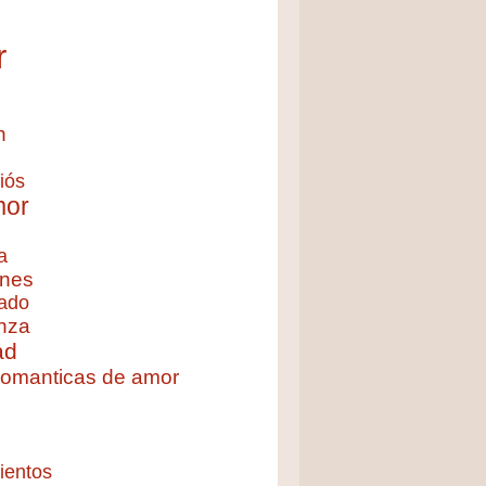
r
n
iós
mor
a
nes
ado
nza
ad
 romanticas de amor
ientos