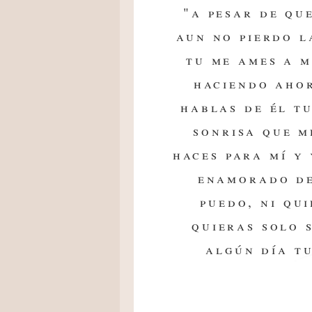
"a pesar de qu
aun no pierdo l
tu me ames a m
haciendo aho
hablas de él t
sonrisa que m
haces para mí y
enamorado de
puedo, ni qu
quieras solo s
algún día tu