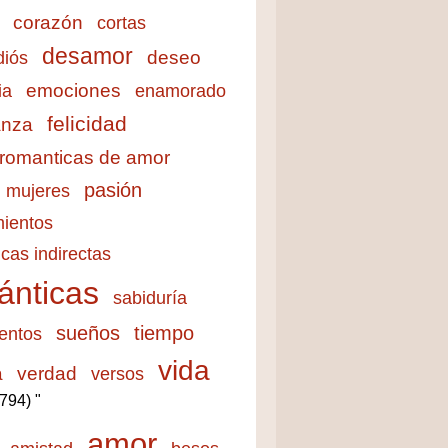
corazón
cortas
desamor
deseo
diós
emociones
ia
enamorado
felicidad
anza
 romanticas de amor
pasión
mujeres
ientos
cas indirectas
ánticas
sabiduría
sueños
tiempo
entos
vida
a
verdad
versos
3794) "
amor