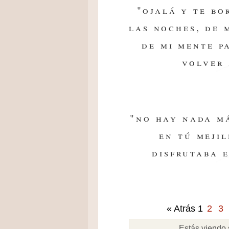
"ojalá y te bo
las noches, de 
de mi mente p
volver 
"no hay nada má
en tú meji
disfrutaba e
« Atrás
1
2
3
Estás viendo 