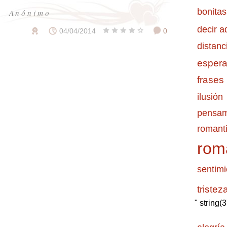
bonitas
Anónimo
decir a
04/04/2014
0
distanc
esper
frases
ilusión
pensam
romanti
rom
sentimi
tristez
" string(