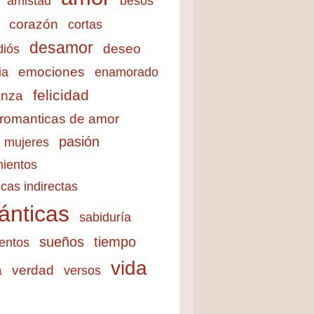
amistad
besos
corazón
cortas
desamor
deseo
diós
emociones
ia
enamorado
felicidad
anza
 romanticas de amor
pasión
mujeres
ientos
cas indirectas
ánticas
sabiduría
sueños
tiempo
entos
vida
a
verdad
versos