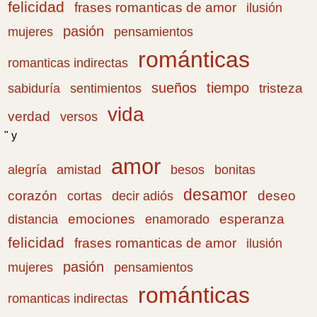
felicidad
frases romanticas de amor
ilusión
pasión
pensamientos
mujeres
románticas
romanticas indirectas
sueños
tiempo
tristeza
sabiduría
sentimientos
vida
verdad
versos
" y
amor
amistad
bonitas
alegría
besos
desamor
corazón
cortas
deseo
decir adiós
emociones
esperanza
distancia
enamorado
felicidad
frases romanticas de amor
ilusión
pasión
pensamientos
mujeres
románticas
romanticas indirectas