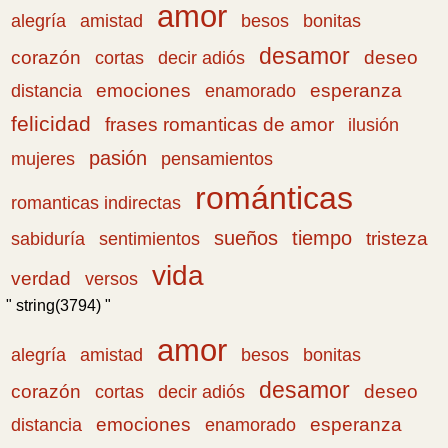
amor
amistad
bonitas
alegría
besos
desamor
corazón
cortas
deseo
decir adiós
emociones
esperanza
distancia
enamorado
felicidad
frases romanticas de amor
ilusión
pasión
pensamientos
mujeres
románticas
romanticas indirectas
sueños
tiempo
tristeza
sabiduría
sentimientos
vida
verdad
versos
" string(3794) "
amor
amistad
bonitas
alegría
besos
desamor
corazón
cortas
deseo
decir adiós
emociones
esperanza
distancia
enamorado