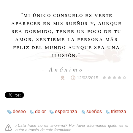
"
mi único consuelo es verte
aparecer en mis sueños y, aunque
sea dormido, tener un poco de tu
amor, sentirme la persona más
feliz del mundo aunque sea una
ilusión.
"
- Anónimo -
12/03/2015
deseo
dolor
esperanza
sueños
tristeza
¿Esta frase no es anónima? Por favor informanos quién es el
autor a través de
este formulario
.