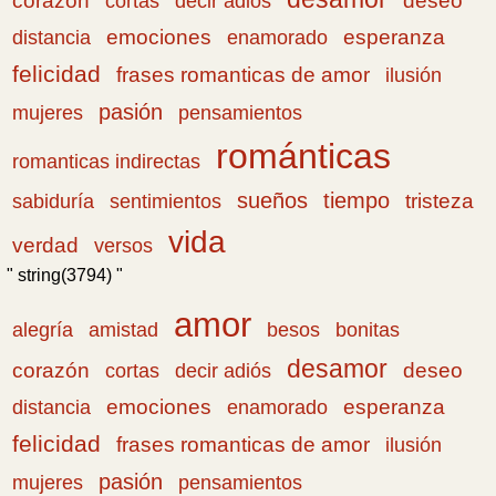
corazón
cortas
deseo
decir adiós
emociones
esperanza
distancia
enamorado
felicidad
frases romanticas de amor
ilusión
pasión
pensamientos
mujeres
románticas
romanticas indirectas
sueños
tiempo
tristeza
sabiduría
sentimientos
vida
verdad
versos
" string(3794) "
amor
amistad
bonitas
alegría
besos
desamor
corazón
cortas
deseo
decir adiós
emociones
esperanza
distancia
enamorado
felicidad
frases romanticas de amor
ilusión
pasión
pensamientos
mujeres