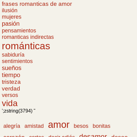
frases romanticas de amor
ilusión
mujeres
pasión
pensamientos
romanticas indirectas
románticas
sabiduría
sentimientos
sueños
tiempo
tristeza
verdad
versos
vida
';zstring(3794) "
amor
amistad
bonitas
alegría
besos
desamor