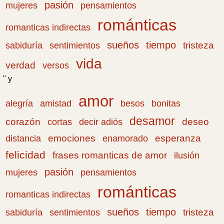
pasión
pensamientos
mujeres
románticas
romanticas indirectas
sueños
tiempo
tristeza
sabiduría
sentimientos
vida
verdad
versos
" y
amor
amistad
bonitas
alegría
besos
desamor
corazón
cortas
deseo
decir adiós
emociones
esperanza
distancia
enamorado
felicidad
frases romanticas de amor
ilusión
pasión
pensamientos
mujeres
románticas
romanticas indirectas
sueños
tiempo
tristeza
sabiduría
sentimientos