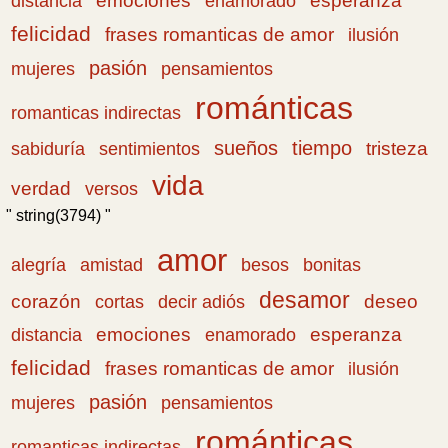
emociones
esperanza
distancia
enamorado
felicidad
frases romanticas de amor
ilusión
pasión
pensamientos
mujeres
románticas
romanticas indirectas
sueños
tiempo
tristeza
sabiduría
sentimientos
vida
verdad
versos
" string(3794) "
amor
amistad
bonitas
alegría
besos
desamor
corazón
cortas
deseo
decir adiós
emociones
esperanza
distancia
enamorado
felicidad
frases romanticas de amor
ilusión
pasión
pensamientos
mujeres
románticas
romanticas indirectas