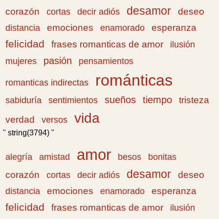
desamor
corazón
cortas
deseo
decir adiós
emociones
esperanza
distancia
enamorado
felicidad
frases romanticas de amor
ilusión
pasión
pensamientos
mujeres
románticas
romanticas indirectas
sueños
tiempo
tristeza
sabiduría
sentimientos
vida
verdad
versos
" string(3794) "
amor
amistad
bonitas
alegría
besos
desamor
corazón
cortas
deseo
decir adiós
emociones
esperanza
distancia
enamorado
felicidad
frases romanticas de amor
ilusión