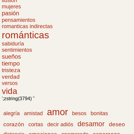
ilusión
mujeres
pasión
pensamientos
romanticas indirectas
románticas
sabiduría
sentimientos
sueños
tiempo
tristeza
verdad
versos
vida
';zstring(3794) "
amor
amistad
bonitas
alegría
besos
desamor
corazón
cortas
deseo
decir adiós