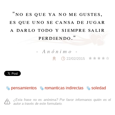
"
no es que ya no me gustes,
es que uno se cansa de jugar
a darlo todo y siempre salir
perdiendo.
"
- Anónimo -
22/02/2015
pensamientos
romanticas indirectas
soledad
¿Esta frase no es anónima? Por favor informanos quién es el
autor a través de
este formulario
.