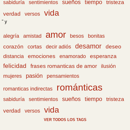
sueños
tiempo
tristeza
sabiduría
sentimientos
vida
verdad
versos
" y
amor
amistad
bonitas
alegría
besos
desamor
corazón
cortas
deseo
decir adiós
emociones
esperanza
distancia
enamorado
felicidad
frases romanticas de amor
ilusión
pasión
pensamientos
mujeres
románticas
romanticas indirectas
sueños
tiempo
tristeza
sabiduría
sentimientos
vida
verdad
versos
VER TODOS LOS TAGS