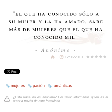
"
el que ha conocido sólo a
su mujer y la ha amado, sabe
más de mujeres que el que ha
conocido mil
"
- Anónimo -
12/06/2010
mujeres
pasión
románticas
¿Esta frase no es anónima? Por favor informanos quién es el
autor a través de
este formulario
.