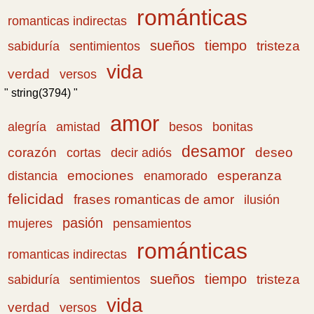
románticas
romanticas indirectas
sueños
tiempo
tristeza
sabiduría
sentimientos
vida
verdad
versos
" string(3794) "
amor
amistad
bonitas
alegría
besos
desamor
corazón
cortas
deseo
decir adiós
emociones
esperanza
distancia
enamorado
felicidad
frases romanticas de amor
ilusión
pasión
pensamientos
mujeres
románticas
romanticas indirectas
sueños
tiempo
tristeza
sabiduría
sentimientos
vida
verdad
versos