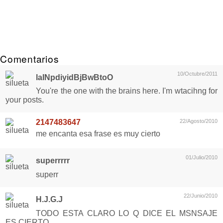
Comentarios
10/Octubre/2011
laINpdiyidBjBwBtoO
You're the one with the brains here. I'm wtacihng for
your posts.
2147483647
22/Agosto/2010
me encanta esa frase es muy cierto
01/Julio/2010
superrrrr
superr
22/Junio/2010
H.J.G.J
TODO ESTA CLARO LO Q DICE EL MSNSAJE
ES CIERTO