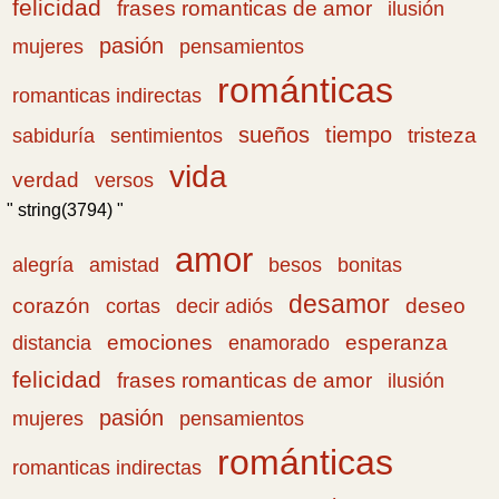
felicidad
frases romanticas de amor
ilusión
pasión
pensamientos
mujeres
románticas
romanticas indirectas
sueños
tiempo
tristeza
sabiduría
sentimientos
vida
verdad
versos
" string(3794) "
amor
amistad
bonitas
alegría
besos
desamor
corazón
cortas
deseo
decir adiós
emociones
esperanza
distancia
enamorado
felicidad
frases romanticas de amor
ilusión
pasión
pensamientos
mujeres
románticas
romanticas indirectas