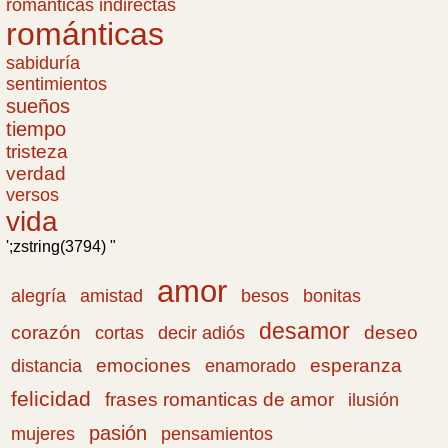
romanticas indirectas
románticas
sabiduría
sentimientos
sueños
tiempo
tristeza
verdad
versos
vida
';zstring(3794) "
amor
amistad
bonitas
alegría
besos
desamor
corazón
cortas
deseo
decir adiós
emociones
esperanza
distancia
enamorado
felicidad
frases romanticas de amor
ilusión
pasión
pensamientos
mujeres