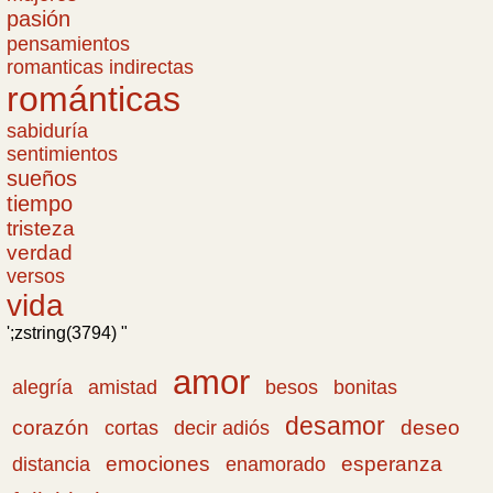
pasión
pensamientos
romanticas indirectas
románticas
sabiduría
sentimientos
sueños
tiempo
tristeza
verdad
versos
vida
';zstring(3794) "
amor
amistad
bonitas
alegría
besos
desamor
corazón
cortas
deseo
decir adiós
emociones
esperanza
distancia
enamorado