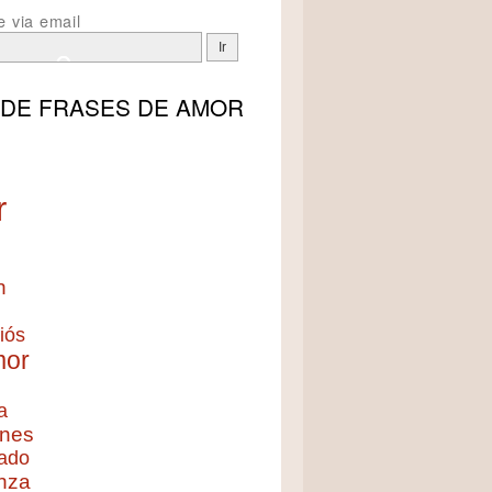
e via email
 DE
FRASES DE AMOR
r
n
iós
mor
a
nes
ado
nza