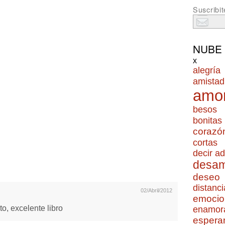
Suscribit
NUBE
x
alegría
amistad
amo
besos
bonitas
corazó
cortas
decir ad
desa
deseo
distanci
02/Abril/2012
emocio
to, excelente libro
enamor
espera