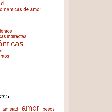
ad
 romanticas de amor
ientos
cas indirectas
nticas
ía
entos
(3794) "
amor
amistad
besos