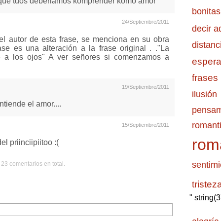
lo que tdos deberiamos komprender komo amor
bonitas
24/Septiembre/2011
decir a
autor de esta frase, se menciona en su obra
distanc
ase es una alteración a la frase original . ."La
le a los ojos" A ver señores si comenzamos a
esper
frases
19/Septiembre/2011
ilusión
ntiende el amor....
pensam
romanti
15/Septiembre/2011
rom
l priinciipiitoo :(
sentimi
23 comentarios en total.
tristez
" string(