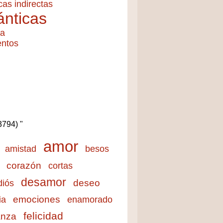
cas indirectas
nticas
ía
entos
(3794) "
amor
amistad
besos
corazón
cortas
desamor
deseo
diós
emociones
ia
enamorado
felicidad
anza