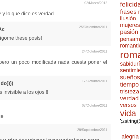
felicid
02/Marzo/2012
frases
e y lo que dice es verdad
ilusión
mujeres
25/Diciembre/2011
Ac
pasión
igorne these posts!
pensam
romanti
romá
24/Octubre/2011
o pero un poco modificada nada cuesta poner el
sabidur
sentimi
sueños
17/Octubre/2011
do))))
tiempo
tristeza
invisible a los ojos!!!
verdad
versos
07/Octubre/2011
vida
se
';zstring
29/Septiembre/2011
alegría