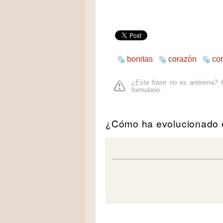
bonitas
corazón
cor
¿Esta frase no es anónima? P
formulario
.
¿Cómo ha evolucionado e