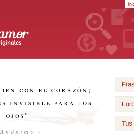
r
Ini
iginales
Fra
bien con el corazón;
es invisible para los
For
ojos
"
Tus 
 Anónimo -