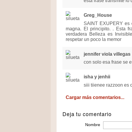
esta frase transmite 
Greg_House
SAINT EXUPERY es el 
magna. El principito. . Esta fr
verdadera Belleza es Invisib
respetar un poco la memor
jennifer viola villegas
con solo esa frase se e
isha y jenhii
siii tiienee razzoon es de
Cargar más comentarios...
Deja tu comentario
Nombre