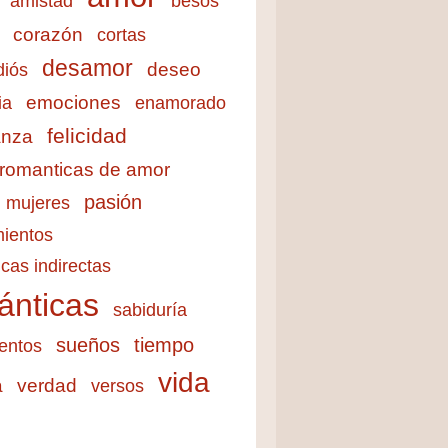
amistad
besos
corazón
cortas
desamor
deseo
diós
emociones
ia
enamorado
felicidad
anza
 romanticas de amor
pasión
mujeres
ientos
cas indirectas
ánticas
sabiduría
sueños
tiempo
entos
vida
a
verdad
versos