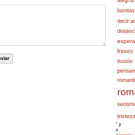
alegría
bonitas
decir a
distanc
esper
frases
ilusión
pensam
romanti
rom
sentimi
tristez
" y
x