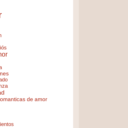
r
n
iós
mor
a
nes
ado
nza
ad
 romanticas de amor
ientos