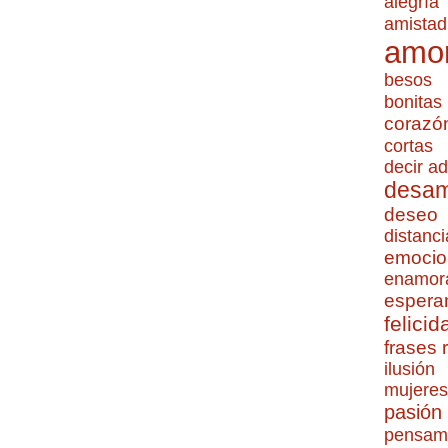
alegría
amistad
amo
besos
bonitas
corazó
cortas
decir ad
desa
deseo
distanci
emocio
enamor
espera
felicid
frases
ilusión
mujeres
pasión
pensam