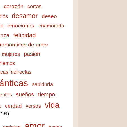
corazón
cortas
desamor
deseo
diós
emociones
ia
enamorado
felicidad
anza
 romanticas de amor
pasión
mujeres
ientos
cas indirectas
ánticas
sabiduría
sueños
tiempo
entos
vida
a
verdad
versos
3794) "
amor