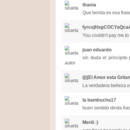
thania
Que bonita es esa fras
fyrcsjHsgCOCYaQca
You couldn't pay me to 
juan eduardo
sin duda el principit
autor
((((El Amor esta Gritan
La verdadera belleza es 
la bambucha17
buen sentido dinda fra
Meriii :)