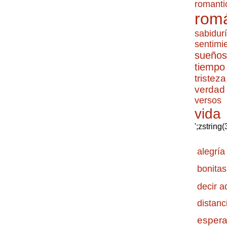
romanti
romá
sabidur
sentimi
sueños
tiempo
tristeza
verdad
versos
vida
';zstring
alegría
bonitas
decir a
distanc
esper