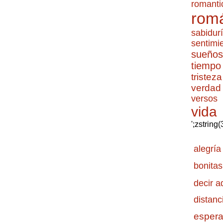
romanti
romá
sabidur
sentimi
sueños
tiempo
tristeza
verdad
versos
vida
';zstring
alegría
bonitas
decir a
distanc
esper