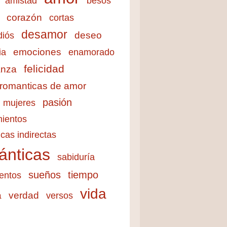
amistad
besos
corazón
cortas
desamor
deseo
diós
emociones
ia
enamorado
felicidad
anza
 romanticas de amor
pasión
mujeres
ientos
cas indirectas
ánticas
sabiduría
sueños
tiempo
entos
vida
a
verdad
versos