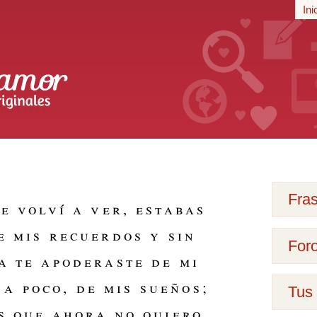
r
Ini
iginales
Fra
e volví a ver, estabas
e mis recuerdos y sin
For
a te apoderaste de mi
 a poco, de mis sueños;
Tus 
s que ahora no quiero