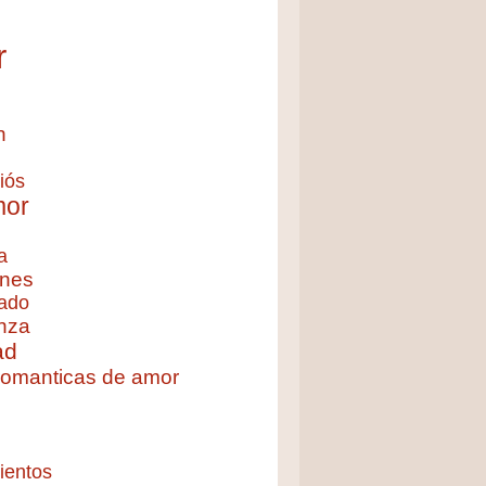
r
n
iós
mor
a
nes
ado
nza
ad
 romanticas de amor
ientos