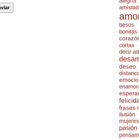
alegría
amistad
amo
besos
bonitas
corazó
cortas
decir ad
desa
deseo
distanci
emocio
enamor
espera
felicid
frases
ilusión
mujeres
pasión
pensam