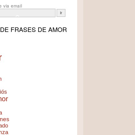
e via email
 DE
FRASES DE AMOR
r
n
iós
mor
a
nes
ado
nza