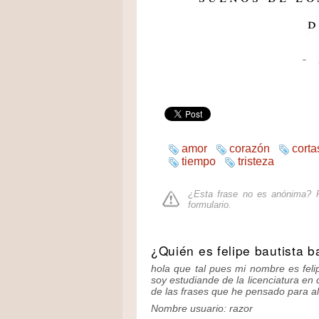
d
-
amor
corazón
corta
tiempo
tristeza
¿Esta frase no es anónima? P
formulario
.
¿Quién es felipe bautista b
hola que tal pues mi nombre es feli
soy estudiande de la licenciatura en
de las frases que he pensado para al
Nombre usuario: razor