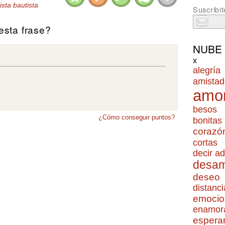
ista bautista
Suscribit
sta frase?
NUBE
x
alegría
amistad
amo
besos
¿Cómo conseguir puntos?
bonitas
corazó
cortas
decir ad
desa
deseo
distanci
emocio
enamor
espera