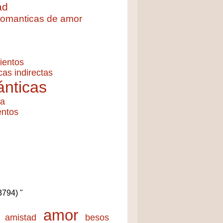
ad
 romanticas de amor
ientos
cas indirectas
nticas
ía
entos
(3794) "
amor
amistad
besos