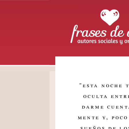
Frases de Amo
Autores sociales y or
"
esta noche t
oculta entr
darme cuent
mente y, poco
sueños de lo