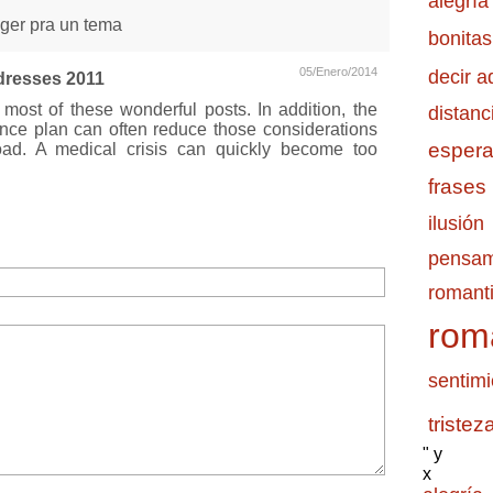
alegría
oger pra un tema
bonitas
05/Enero/2014
decir a
 dresses 2011
most of these wonderful posts. In addition, the
distanc
ance plan can often reduce those considerations
esper
road. A medical crisis can quickly become too
frases
ilusión
pensam
romanti
rom
sentimi
tristez
" y
x