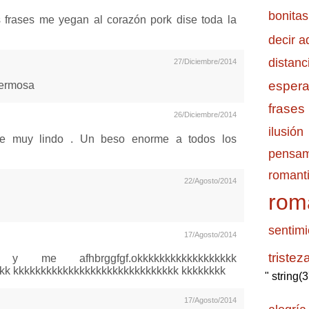
bonitas
frases me yegan al corazón pork dise toda la
decir a
distanc
27/Diciembre/2014
esper
hermosa
frases
26/Diciembre/2014
ilusión
rte muy lindo . Un beso enorme a todos los
pensam
romanti
22/Agosto/2014
rom
sentimi
17/Agosto/2014
tristez
me afhbrggfgf.okkkkkkkkkkkkkkkkkk
kk kkkkkkkkkkkkkkkkkkkkkkkkkkkkkk kkkkkkkk
" string(
17/Agosto/2014