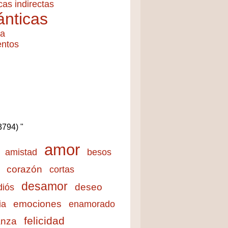
cas indirectas
nticas
ía
entos
(3794) "
amor
amistad
besos
corazón
cortas
desamor
deseo
diós
emociones
ia
enamorado
felicidad
anza