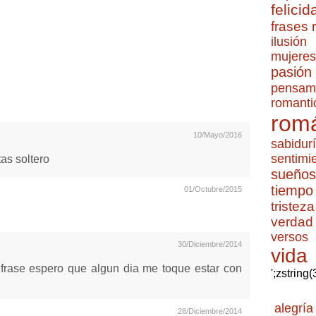
felicid
frases
ilusión
mujeres
pasión
pensam
romanti
romá
10/Mayo/2016
sabidur
sentimi
tas soltero
sueños
tiempo
01/Octubre/2015
tristeza
verdad
versos
30/Diciembre/2014
vida
frase espero que algun dia me toque estar con
';zstring
alegría
28/Diciembre/2014