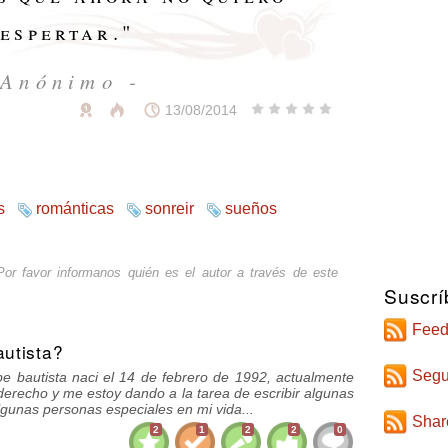
espertar.
"
 Anónimo -
13/08/2014
s
románticas
sonreir
sueños
or favor informanos quién es el autor a través de
este
Suscrí
Feed
autista?
Segu
pe bautista naci el 14 de febrero de 1992, actualmente
 derecho y me estoy dando a la tarea de escribir algunas
gunas personas especiales en mi vida...
Shar
2
1
2
2
0