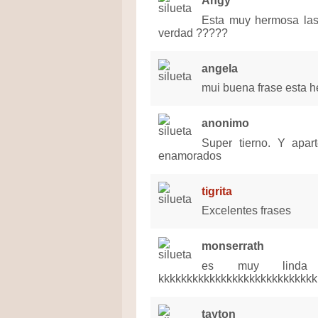
Angy
Esta muy hermosa las 
verdad ?????
angela
mui buena frase esta 
anonimo
Super tierno. Y apa
enamorados
tigrita
Excelentes frases
monserrath
es muy linda y 
kkkkkkkkkkkkkkkkkkkkkkkkkkkk
tayton