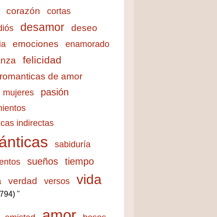
corazón
cortas
desamor
deseo
diós
emociones
ia
enamorado
felicidad
anza
 romanticas de amor
pasión
mujeres
ientos
cas indirectas
ánticas
sabiduría
sueños
tiempo
entos
vida
a
verdad
versos
3794) "
amor