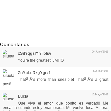
Comentarios
06/Junio/2011
xSifYqgslYnTblsv
You're the greatset! JMHO
05/Junio/2011
ZnYcLeDzgYgrzf
ThatÃ‚Â’s more than snesible! ThatÃ‚Â’s a great
post!
10/Mayo/2011
Lucia
Que viva el amor, que bonito es verdad!! Me
encanta cuando estoy enamorada. Me vuelvo loca! Autora: