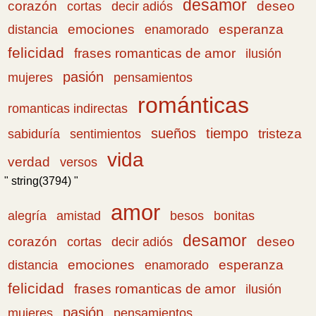
desamor
corazón
cortas
deseo
decir adiós
emociones
esperanza
distancia
enamorado
felicidad
frases romanticas de amor
ilusión
pasión
pensamientos
mujeres
románticas
romanticas indirectas
sueños
tiempo
tristeza
sabiduría
sentimientos
vida
verdad
versos
" string(3794) "
amor
amistad
bonitas
alegría
besos
desamor
corazón
cortas
deseo
decir adiós
emociones
esperanza
distancia
enamorado
felicidad
frases romanticas de amor
ilusión
pasión
pensamientos
mujeres