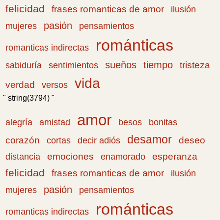
felicidad
frases romanticas de amor
ilusión
pasión
pensamientos
mujeres
románticas
romanticas indirectas
sueños
tiempo
tristeza
sabiduría
sentimientos
vida
verdad
versos
" string(3794) "
amor
amistad
bonitas
alegría
besos
desamor
corazón
cortas
deseo
decir adiós
emociones
esperanza
distancia
enamorado
felicidad
frases romanticas de amor
ilusión
pasión
pensamientos
mujeres
románticas
romanticas indirectas