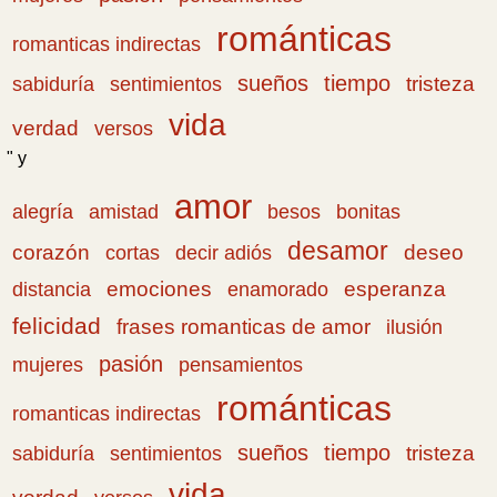
románticas
romanticas indirectas
sueños
tiempo
tristeza
sabiduría
sentimientos
vida
verdad
versos
" y
amor
amistad
bonitas
alegría
besos
desamor
corazón
cortas
deseo
decir adiós
emociones
esperanza
distancia
enamorado
felicidad
frases romanticas de amor
ilusión
pasión
pensamientos
mujeres
románticas
romanticas indirectas
sueños
tiempo
tristeza
sabiduría
sentimientos
vida