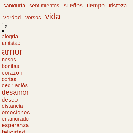
sueños
tiempo
tristeza
sabiduría
sentimientos
vida
verdad
versos
" y
x
alegría
amistad
amor
besos
bonitas
corazón
cortas
decir adiós
desamor
deseo
distancia
emociones
enamorado
esperanza
felicidad