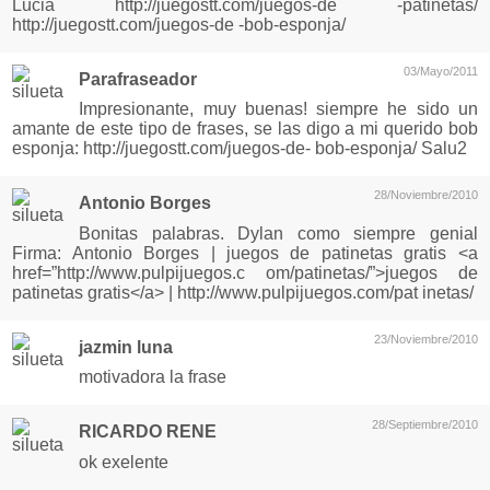
Lucia http://juegostt.com/juegos-de -patinetas/
http://juegostt.com/juegos-de -bob-esponja/
03/Mayo/2011
Parafraseador
Impresionante, muy buenas! siempre he sido un
amante de este tipo de frases, se las digo a mi querido bob
esponja: http://juegostt.com/juegos-de- bob-esponja/ Salu2
28/Noviembre/2010
Antonio Borges
Bonitas palabras. Dylan como siempre genial
Firma: Antonio Borges | juegos de patinetas gratis <a
href=”http://www.pulpijuegos.c om/patinetas/”>juegos de
patinetas gratis</a> | http://www.pulpijuegos.com/pat inetas/
23/Noviembre/2010
jazmin luna
motivadora la frase
28/Septiembre/2010
RICARDO RENE
ok exelente