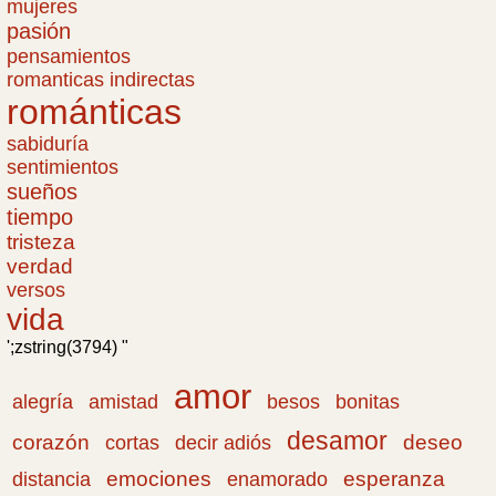
mujeres
pasión
pensamientos
romanticas indirectas
románticas
sabiduría
sentimientos
sueños
tiempo
tristeza
verdad
versos
vida
';zstring(3794) "
amor
amistad
bonitas
alegría
besos
desamor
corazón
cortas
deseo
decir adiós
emociones
esperanza
distancia
enamorado