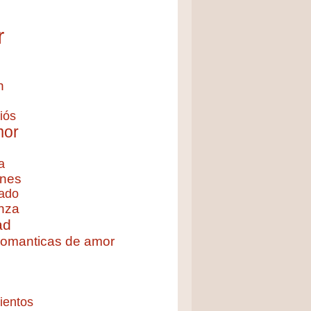
r
n
iós
mor
a
nes
ado
nza
ad
 romanticas de amor
ientos