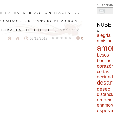
Suscribit
e es en dirección hacia el
 caminos se entrecruzaban
NUBE
tera es un ciclo."
, Anónimo
x
alegría
03/12/2017
0
amistad
amo
besos
bonitas
corazó
cortas
decir ad
desa
deseo
distanci
emocio
enamor
espera