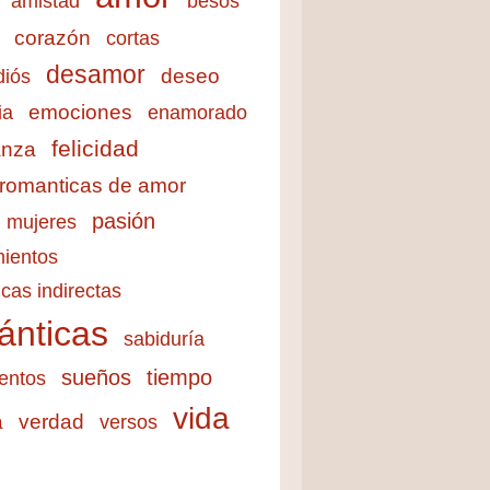
amistad
besos
corazón
cortas
desamor
deseo
diós
emociones
ia
enamorado
felicidad
anza
 romanticas de amor
pasión
mujeres
ientos
cas indirectas
ánticas
sabiduría
sueños
tiempo
entos
vida
a
verdad
versos