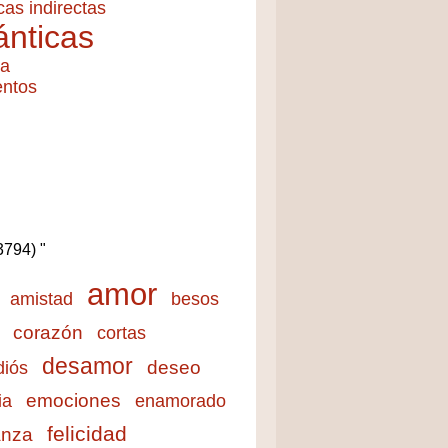
cas indirectas
nticas
ía
entos
(3794) "
amor
amistad
besos
corazón
cortas
desamor
deseo
diós
emociones
ia
enamorado
felicidad
anza