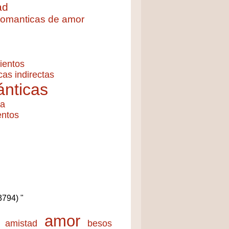
ad
 romanticas de amor
ientos
cas indirectas
nticas
ía
entos
(3794) "
amor
amistad
besos