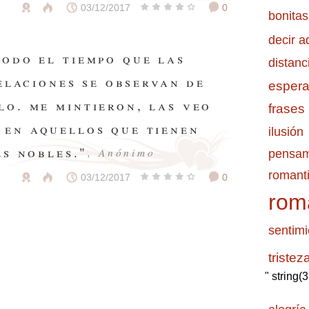
03/12/2017
0
bonitas
decir a
todo el tiempo que las
distanc
elaciones se observan de
esper
lo. me mintieron, las veo
frases
en aquellos que tienen
ilusión
s nobles."
, Anónimo
pensam
romanti
03/12/2017
0
rom
sentimi
tristez
" string(