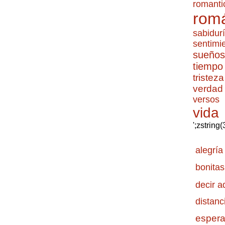
romanti
romá
sabidur
sentimi
sueños
tiempo
tristeza
verdad
versos
vida
';zstring
alegría
bonitas
decir a
distanc
esper