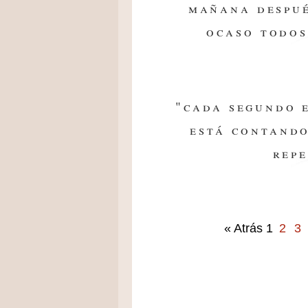
mañana despué
ocaso todos
"cada segundo e
está contando
repe
« Atrás
1
2
3