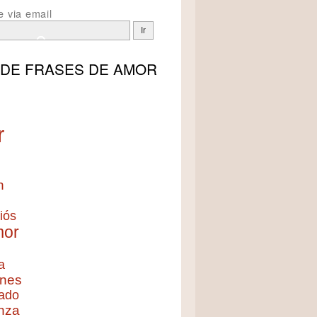
e via email
 DE
FRASES DE AMOR
r
n
iós
mor
a
nes
ado
nza