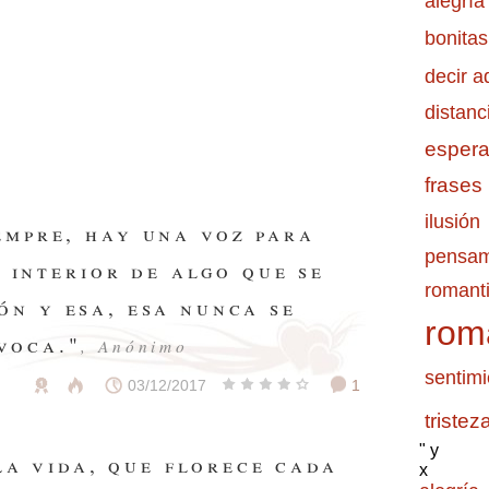
alegría
bonitas
decir a
distanc
esper
frases
ilusión
empre, hay una voz para
pensam
 interior de algo que se
romanti
ón y esa, esa nunca se
rom
voca."
, Anónimo
sentimi
03/12/2017
1
tristez
" y
la vida, que florece cada
x