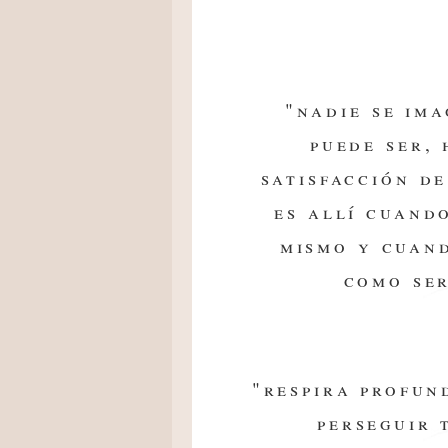
"nadie se im
puede ser,
satisfacción d
es allí cuand
mismo y cuan
como se
"respira profun
perseguir 