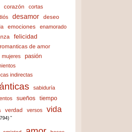
corazón
cortas
desamor
deseo
diós
emociones
ia
enamorado
felicidad
anza
 romanticas de amor
pasión
mujeres
ientos
cas indirectas
ánticas
sabiduría
sueños
tiempo
entos
vida
a
verdad
versos
3794) "
amor