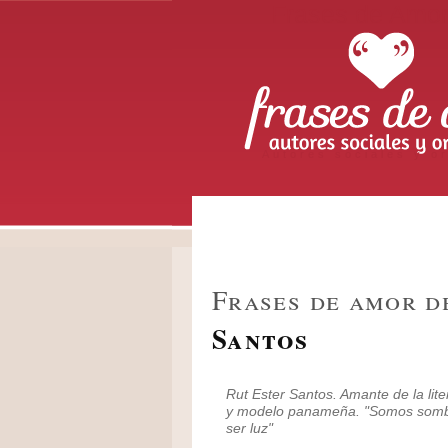
Frases de Amo
Autores sociales y or
Frases de amor 
Santos
Rut Ester Santos.
Amante de la liter
y modelo panameña. "Somos som
ser luz"