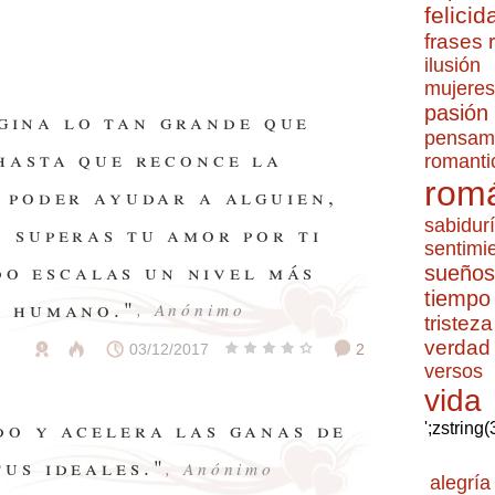
felicid
frases
ilusión
mujeres
pasión
agina lo tan grande que
pensam
 hasta que reconce la
romanti
romá
e poder ayudar a alguien,
sabidur
o superas tu amor por ti
sentimi
do escalas un nivel más
sueños
tiempo
r humano."
, Anónimo
tristeza
verdad
03/12/2017
2
versos
vida
do y acelera las ganas de
';zstring
tus ideales."
, Anónimo
alegría