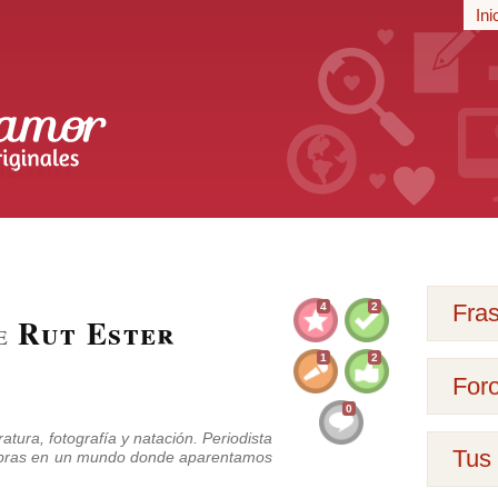
r
Ini
iginales
Fra
4
2
Rut Ester
de
1
2
For
0
atura, fotografía y natación. Periodista
Tus 
bras en un mundo donde aparentamos