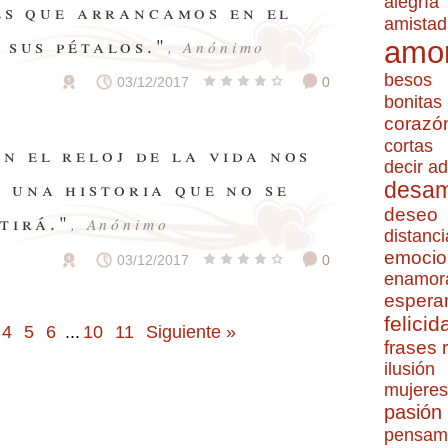
alegría
s que arrancamos en el
amistad
 sus pétalos."
amo
, Anónimo
besos
03/12/2017
0
bonitas
corazó
cortas
n el reloj de la vida nos
decir ad
 una historia que no se
desa
deseo
tirá."
, Anónimo
distanci
emocio
03/12/2017
0
enamor
espera
felicid
4
5
6
...
10
11
Siguiente »
frases
ilusión
mujeres
pasión
pensam